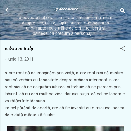
Treceți la conținutul principal
29 decembrie
o poveste ficțională inspirată dintr-un jurnal intim
despre sex, iubire, cuplu, prietenie. imaginarea
unor fapte reale trăite de o minte liberă și
psihedelică precum a personajului.
a brave lady
-
iunie 13, 2011
n-are rost să ne imaginăm prin viaţă, n-are rost nici să minţim
sau să vorbim cu tenacitate despre ordinea interioară. n-are
rost nici să ne asigurăm iubirea, ci trebuie să ne pierdem prin
labirint. să nu ceri mult se zice, dar nici puţin, că cel ce lacom e
va rătăci întotdeauna.
iar cel părăsit de soartă, are să fie învestit cu o misiune, aceea
de o dată măcar să fi iubit . . .