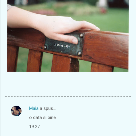
Maia
a spus…
C
o data si bine..
o
19:27
m