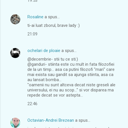
19:53
Rosaline
a spus…
ti-ai luat zborul, brave lady :)
21:09
ochelari de ploaie
a spus…
@decembrie- stii tu ce sti:)
@ganduri- stiinta este cu mult in fata filozofiei
de la un timp... asa ca putini filozofi "mari" care
mai exista sau gandit sa ajunga stiinta, asa ca
au lansat bomba...
"oamenii nu sunt altceva decat niste greseli ale
universului, ei nu au scop..." si vor disparea ma
repede decat se vor astepta...
22:46
Octavian-Andrei Brezean
a spus…