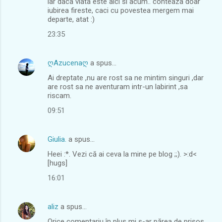
iar daca viata este aici si acum.. conteaza doar
iubirea fireste, caci cu povestea mergem mai
departe, atat :)
23:35
ღAzucenaღ
a spus…
Ai dreptate ,nu are rost sa ne mintim singuri ,dar
are rost sa ne aventuram intr-un labirint ,sa
riscam.
09:51
Giulia.
a spus…
Heei :*. Vezi că ai ceva la mine pe blog ;;). >:d<
[hugs]
16:01
aliz
a spus…
Orice comentariu în plus mi s-ar părea de prisos