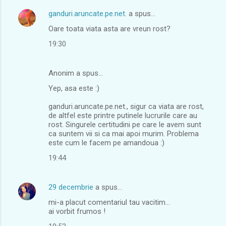
e
ganduri.aruncate.pe.net.
a spus…
n
Oare toata viata asta are vreun rost?
t
a
19:30
r
i
Anonim a spus…
i
Yep, asa este :)
ganduri.aruncate.pe.net., sigur ca viata are rost,
de altfel este printre putinele lucrurile care au
rost. Singurele certitudini pe care le avem sunt
ca suntem vii si ca mai apoi murim. Problema
este cum le facem pe amandoua :)
19:44
29 decembrie
a spus…
mi-a placut comentariul tau vacitim...
ai vorbit frumos !