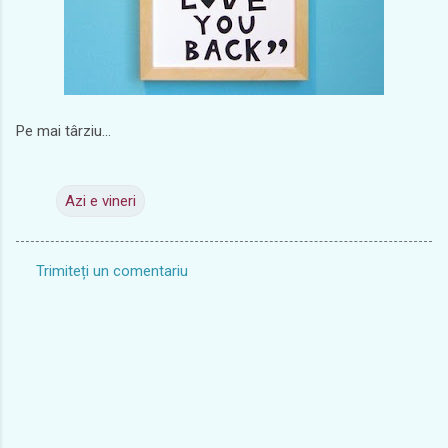
Pe mai târziu...
Azi e vineri
Trimiteți un comentariu
C
o
m
e
n
t