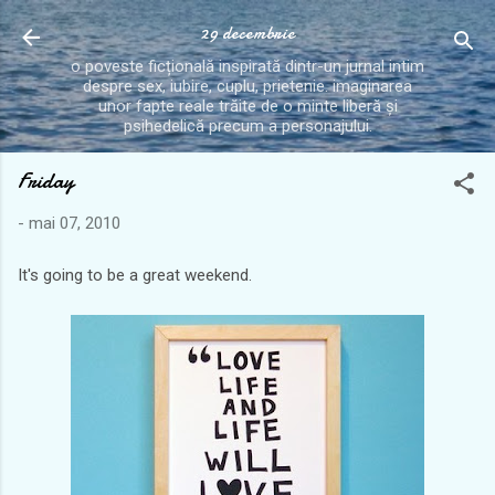
Treceți la conținutul principal
29 decembrie
o poveste ficțională inspirată dintr-un jurnal intim
despre sex, iubire, cuplu, prietenie. imaginarea
unor fapte reale trăite de o minte liberă și
psihedelică precum a personajului.
Friday
-
mai 07, 2010
It's going to be a great weekend.