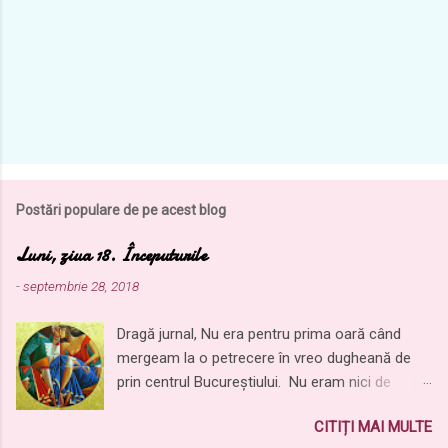
a
r
i
i
Postări populare de pe acest blog
Luni, ziua 18. Începuturile
-
septembrie 28, 2018
Dragă jurnal, Nu era pentru prima oară când
mergeam la o petrecere în vreo dugheană de
prin centrul Bucureștiului. Nu eram nici de
foarte mult timp prin capitală ca să-ți pot spune
CITIȚI MAI MULTE
că am fost la prea multe. Mă mutasem abia de